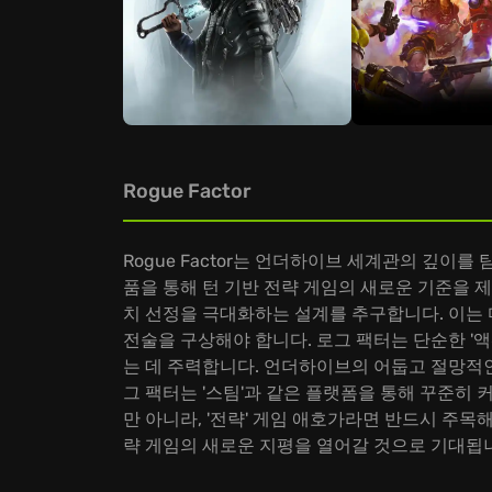
Rogue Factor
Rogue Factor는 언더하이브 세계관의 깊이를 탐
품을 통해 턴 기반 전략 게임의 새로운 기준을 
치 선정을 극대화하는 설계를 추구합니다. 이는 
전술을 구상해야 합니다. 로그 팩터는 단순한 '액
는 데 주력합니다. 언더하이브의 어둡고 절망적인
그 팩터는 '스팀'과 같은 플랫폼을 통해 꾸준히 커
만 아니라, '전략' 게임 애호가라면 반드시 주목
략 게임의 새로운 지평을 열어갈 것으로 기대됩