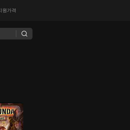
지원
가격