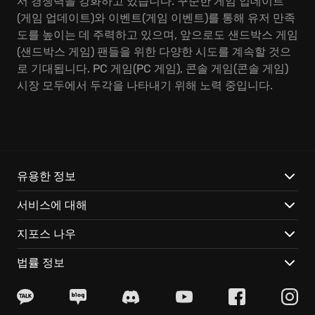
서 경쟁력을 강화하고 있습니다. 꾸준한 게임 업데이트
(게임 업데이트)와 이벤트(게임 이벤트)를 통해 유저 만족
도를 높이는 데 주력하고 있으며, 앞으로도 샌드박스 게임
(샌드박스 게임) 팬들을 위한 다양한 시도를 계속할 것으
로 기대됩니다. PC 게임(PC 게임), 콘솔 게임(콘솔 게임)
시장 모두에서 두각을 나타내기 위해 노력 중입니다.
유용한 정보
서비스에 대해
지포스 나우
법률 정보