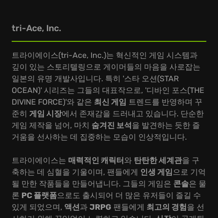
tri-Ace, Inc.
트라이에이스(tri-Ace, Inc.)는 혁신적인 게임 시스템과
깊이 있는 스토리텔링으로 게이머들의 마음을 사로잡는
일본의 유명 개발사입니다. 특히 '스타 오션(STAR
OCEAN)' 시리즈는 그들의 대표작으로, '디바인 포스(THE
DIVINE FORCE)'와 같은
최신 게임
트렌드를 반영하며 꾸
준히
게임 시장
에서 존재감을 드러내고 있습니다. 단순한
게임 제작을 넘어, 마치
숨겨진 보석
을 발견하는 듯한 즐
거움을 선사하는 데 집중하는 모습이 인상적입니다.
트라이에이스는
매력적인 캐릭터
와
탄탄한 세계관
을 구
축하는 데 심혈을 기울이며, 팬들에게
인생 게임
으로 기억
될 만한 작품들을 만들어냅니다. 그들의 게임은
콘솔
은 물
론
PC 플랫폼
으로도 출시되어 더 많은 유저들이 즐길 수
있게 되었으며,
액션
과
JRPG
팬들에게
최고의 경험
을 선