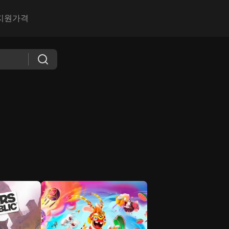
지원
가격