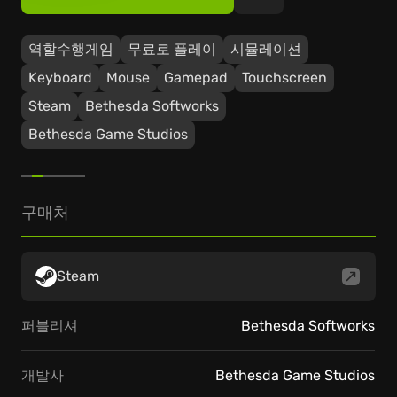
역할수행게임
무료로 플레이
시뮬레이션
Keyboard
Mouse
Gamepad
Touchscreen
Steam
Bethesda Softworks
Bethesda Game Studios
구매처
Steam
퍼블리셔
Bethesda Softworks
개발사
Bethesda Game Studios