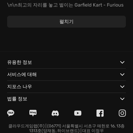
\n\n최고의 자리를 놓고 벌이는 Garfield Kart - Furious
Racing의 치열한 경쟁은 단순한 운전 실력 이상의 것을
요구합니다. 예측 불허의 코너링, 재치 있는 아이템 활용,
펼치기
그리고 무엇보다 중요한 것은 레이싱 전략! 니트로 부스
터를 이용하여 순간적인 속도를 올리고, 파워 슬라이딩
기술을 연마하여 코너를 빠르게 돌파하며, 상대방의 약점
을 파고드는 노련함이 승리의 열쇠를 쥐고 있습니다.
\n\nGarfield Kart - Furious Racing에서만 느낄 수 있는
특별한 재미:\n\n* 다양한 캐릭터: 개성 넘치는
유용한 정보
GARFIELD 등장인물 중 마음에 드는 캐릭터를 골라 플레
서비스에 대해
이하세요.\n* 신기한 아이템: 상대방을 방해하거나 자신
을 보호하는 데 사용할 수 있는 특별한 아이템들이 준비
지포스 나우
되어 있습니다.\n* 다채로운 트랙: 라자냐 공장부터 오디
의 집까지, GARFIELD 세계관을 배경으로 한 흥미진진한
법률 정보
트랙들을 질주하세요.\n\n지금 바로 Garfield Kart -
Furious Racing에 참여하여 전 세계의 레이서들과 실력
을 겨뤄보고 챔피언십에서 승리하세요!'
클라우드게임랩(주) | (06771) 서울특별시 서초구 매헌로 16, 13층
1313호(양재동, 하이브랜드) | 대표 이정우