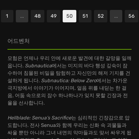
1
...
48
49
50
51
52
...
56
전
어드벤처
모험은 언제나 우리 안에 새로운 발견에 대한 갈망을 일깨
웁니다.
Subnautica
에서는 미지의 바다 행성 깊숙이 잠
수하여 침몰된 비밀을 탐험하고 자신만의 해저 기지를 건
설하게 됩니다.
Subnautica: Below Zero
에서는 차가운
극지방에서 이야기가 이어지며, 얼음 위를 내딛는 한 걸
음, 어둠 속으로의 잠수 하나하나가 잊지 못할 긴장과 전
율을 선사합니다.
Hellblade: Senua’s Sacrifice
는 심리적인 긴장감으로 압
도합니다. 전사 Senua와 함께 우리는 신화 속 괴물들과
싸울 뿐만 아니라 그녀 내면의 악마들과도 맞서 싸우게 됩