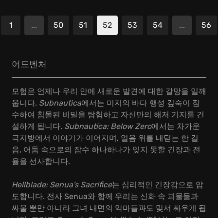
1
...
50
51
52
53
54
...
56
전
어드벤처
모험은 언제나 우리 안에 새로운 발견에 대한 갈망을 일깨
웁니다.
Subnautica
에서는 미지의 바다 행성 깊숙이 잠
수하여 침몰된 비밀을 탐험하고 자신만의 해저 기지를 건
설하게 됩니다.
Subnautica: Below Zero
에서는 차가운
극지방에서 이야기가 이어지며, 얼음 위를 내딛는 한 걸
음, 어둠 속으로의 잠수 하나하나가 잊지 못할 긴장과 전
율을 선사합니다.
Hellblade: Senua’s Sacrifice
는 심리적인 긴장감으로 압
도합니다. 전사 Senua와 함께 우리는 신화 속 괴물들과
싸울 뿐만 아니라 그녀 내면의 악마들과도 맞서 싸우게 됩