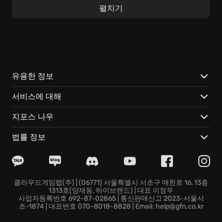
책 속 세계에서 튀어나온 듯한 독특한 게임플레이는 The
펼치기
Plucky Squire만의 매력입니다. 2D 횡스크롤 액션부터
3D 탑다운 시점까지, 다채로운 시점을 넘나들며
활약
할
수 있습니다. 조작감은 경쾌하면서도 전략적인 깊이를 제
공하며, 곳곳에 숨겨진 수수께끼와 깜짝 놀랄 만한 요소
들이 플레이어의
흥미
를 자극합니다. 연필 스케치로 가득
한 던전, 물감으로 채색된 숲 등 개성 넘치는 스테이지들
유용한 정보
을 탐험하며, 다채로운 친구들을 만나 특별한 스토리를
서비스에 대해
만들어 나가세요.
지포스 나우
주요 특징:
법률 정보
2D와 3D를 자유롭게 넘나드는 창의적인 게임플레이 경
험
개성 만점 캐릭터들과 함께 만들어가는
스토리가 있는
어
드벤처 여정
클라우드게임랩(주) | (06771) 서울특별시 서초구 매헌로 16, 13층
1313호(양재동, 하이브랜드) | 대표 이정우
아기자기한 미니 게임과 기발한 퍼즐 요소들이 가득
사업자등록번호 692-87-02865 | 통신판매신고 2023-서울서
The Plucky Squire에서 잊고 지냈던 동심을 되찾고, 상상
초-1874 | 대표번호 070-8018-8828 | Email: help@gfn.co.kr
력으로 가득한 특별한 게임 세계로 떠나보세요!