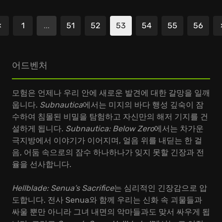
«
1
...
51
52
53
54
55
56
이전
어드벤처
모험은 언제나 우리 안에 새로운 발견에 대한 갈망을 일깨
웁니다.
Subnautica
에서는 미지의 바다 행성 깊숙이 잠
수하여 침몰된 비밀을 탐험하고 자신만의 해저 기지를 건
설하게 됩니다.
Subnautica: Below Zero
에서는 차가운
극지방에서 이야기가 이어지며, 얼음 위를 내딛는 한 걸
음, 어둠 속으로의 잠수 하나하나가 잊지 못할 긴장과 전
율을 선사합니다.
Hellblade: Senua’s Sacrifice
는 심리적인 긴장감으로 압
도합니다. 전사 Senua와 함께 우리는 신화 속 괴물들과
싸울 뿐만 아니라 그녀 내면의 악마들과도 맞서 싸우게 됩