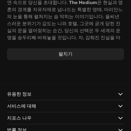
연 속으로 당신을 초대합니다.
The Medium
은 현실과 영
혼의 경계를 자유자재로 넘나드는 특별한 영매, 마리안느
의 눈을 통해 펼쳐지는 숨 막히는 이야기입니다. 을씨년
스러운 분위기가 감도는 니와 호텔, 그곳에 굳게 닫힌 진
실의 문을 열어젖히는 순간, 당신의 선택은 두 세계의 운
명을 송두리째 바꿔놓을 것입니다. 자, 감춰진 진실을 마
주할 용기가 당신에게 있습니까?
펼치기
마리안느의 여정은 단순한 모험을 넘어선 강렬한
어드벤
처
입니다. 과거의 상처와 현재의 위협이 뒤엉킨 채, 예측
불허의 미스터리가 겹겹이 도사리고 있습니다. 디스토피
아적인 폴란드 풍경을 배경으로, 한순간도 방심할 수 없
는 심리적 공포가 당신의 심장을 옥죄어 올 것입니다. 특
별한
영매
만이 지닌 능력을 십분 발휘하여, 두 세계에 흩
유용한 정보
어진 조각난 단서들을 모으고, 잊혀진 기억의 저편으로
서비스에 대해
향하는 길을 찾아 나서십시오.
지포스 나우
The Medium
은 평범한 게임과는 차원이 다른 특별한 경
험을 선사합니다. 두 세계를 자유롭게 넘나들며, 감춰진
법률 정보