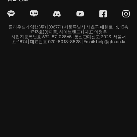
이야기를 파헤치는 독특한 재미는 물론, 몽환적이면서도
기묘한 분위기가 감도는 압도적인 비주얼은 당신을 새로
운 차원의 공포로 이끌 것입니다. 이제껏 경험하지 못했
던 참신한 퍼즐과 손에 땀을 쥐게 하는 스토리가 어우러
클라우드게임랩(주) | (06771) 서울특별시 서초구 매헌로 16, 13층
1313호(양재동, 하이브랜드) | 대표 이정우
져, 깊이를 알 수 없는 몰입감을 선사합니다.
사업자등록번호 692-87-02865 | 통신판매신고 2023-서울서
초-1874 | 대표번호 070-8018-8828 | Email: help@gfn.co.kr
망설이지 마십시오. 지금 바로
The Medium
의 세계에 발
을 들여, 영매의 힘으로 두 세계를 짓누르는 거대한 미스
터리를 풀고, 영원히 잊을 수 없는 공포의 잔상을 가슴 깊
이 새겨보십시오. 진실은, 언제나 당신의 손길을 기다리
고 있습니다.