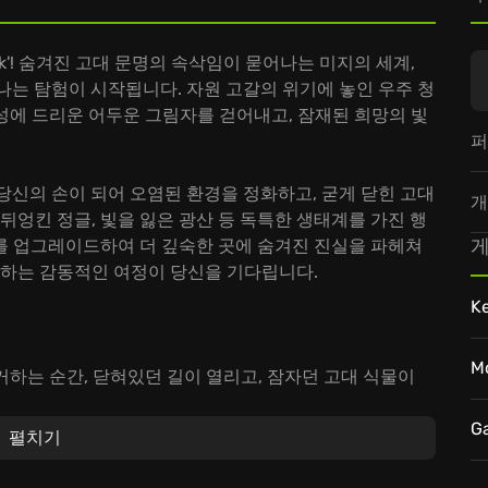
k'! 숨겨진 고대 문명의 속삭임이 묻어나는 미지의 세계,
떠나는 탐험이 시작됩니다. 자원 고갈의 위기에 놓인 우주 청
 행성에 드리운 어두운 그림자를 걷어내고, 잠재된 희망의 빛
퍼
 당신의 손이 되어 오염된 환경을 정화하고, 굳게 닫힌 고대
개
뒤엉킨 정글, 빛을 잃은 광산 등 독특한 생태계를 가진 행
게
를 업그레이드하여 더 깊숙한 곳에 숨겨진 진실을 파헤쳐
원하는 감동적인 여정이 당신을 기다립니다.
K
M
제거하는 순간, 닫혀있던 길이 열리고, 잠자던 고대 식물이
 숨겨진 아름다움을 직접 목격하세요.
들이 숨겨진 이야기를 들려줍니다. 퍼즐을 풀고 수수께끼를
G
펼치기
라니와 베크. 험난한 여정 속에서 피어나는 그들의 우정과