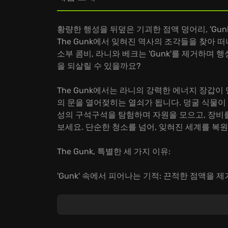
황량한 행성을 뒤덮은 기괴한 점액 덩어리, 'Gun
The Gunk에서 잊혀진 역사의 조각들을 찾아 
소부 콤비, 라니와 베크는 'Gunk'를 제거하며
을 되살릴 수 있을까요?
The Gunk에서는 라니의 강력한 에너지 장갑이
의 문을 열어젖히는 열쇠가 됩니다. 덩굴 식물이 
성의 구석구석을 탐험하며 자원을 모으고, 장비
보세요. 단순한 청소를 넘어, 잊혀진 세계를 복
The Gunk, 특별한 세 가지 이유:
'Gunk' 속에서 피어나는 기적: 끈적한 점액을 
깨어나 눈부신 색채를 드러냅니다. 황량함 속에
잊혀진 문명의 퍼즐: 고대 벽화와 기이한 장치
해독하며, 행성에 감춰진 비밀을 밝혀내세요.
두 탐험가의 엇갈리는 운명: 위기를 헤쳐나가는 