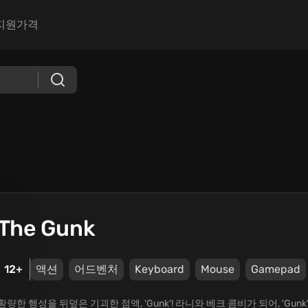
지원
가격
The Gunk
12+
액션
어드벤처
Keyboard
Mouse
Gamepad
황량한 행성을 뒤덮은 기괴한 점액, 'Gunk'! 라니와 베크 콤비가 되어, 'G