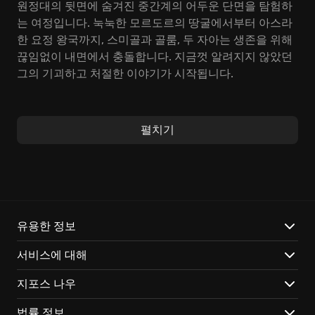
원정대의 뒷면에 숨겨진 중간계의 어두운 단면을 탐험하
는 여정입니다. 눅눅한 모르도르의 땅굴에서부터 아스라
한 요정 왕국까지, 스미골과 골룸, 두 자아는 생존을 위해
끊임없이 내면에서 충돌합니다. 지금껏 알려지지 않았던
그의 기괴하고 처절한 이야기가 시작됩니다.
골룸 특유의 잠입 액션을 통해, 뱀처럼 도사린 위험을 감
지하고 교활하게 적을 피해 거미줄처럼 복잡한 레벨을 헤
펼치기
쳐나가야 합니다. ‘절대반지’는 그의 숨통을 조이는 굴레
와 같으면서도, 벗어날 수 없는 숙명처럼 그를 이끄는 기
묘한 힘의 원천입니다. 스미골의 고뇌와 골룸의 욕망 사
이에서, 당신의 선택은 파멸로 향하는 수레바퀴를 굴리게
될지도 모릅니다. 골룸은 특유의 날렵함과 교활함으로 유
리한 고지를 선점해 나갈 것입니다.
유용한 정보
서비스에 대해
The Lord of the Rings: Gollum에서는 J.R.R. 톨킨의 세
계관을 바탕으로, 지금껏 공개되지 않았던 새로운 이야기
지포스 나우
가 펼쳐집니다. 스미골 내면에 드리운 선과 악의 갈등은
단순한 설정을 넘어 게임 전반에 걸쳐 팽팽한 긴장감을
법률 정보