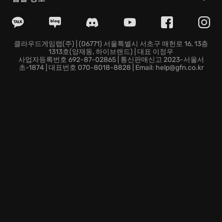
불어넣습니다.
클라우드 게이밍을 통해 최고 품질의 그래픽으로 묘사된
중간계를 끊김 없이 탐험하며, 골룸의 세계에 몰입해보십
클라우드게임랩(주) | (06771) 서울특별시 서초구 매헌로 16, 13층
1313호(양재동, 하이브랜드) | 대표 이정우
시오.
사업자등록번호 692-87-02865 | 통신판매신고 2023-서울서
보통 인간의 상상을 초월하는 골룸의 민첩성과 지략을 활
초-1874 | 대표번호 070-8018-8828 | Email: help@gfn.co.kr
용하여, 예측 불허의 잠입 액션과 스릴 넘치는 어드벤처
를 경험할 수 있습니다.
단순한 영웅담이 아닌, 스미골과 골룸이라는 두 인격 사
이에서 고뇌하는 주인공의 심리를 심도 있게 파고드는 깊
이 있는 스토리를 만나보십시오.
자, 이제 당신은 골룸의 뒤틀린 시선으로 가려진 중간계
의 어두운 진실을 마주하고, 그의 운명을 직접 결정할 준
비가 되셨습니까?