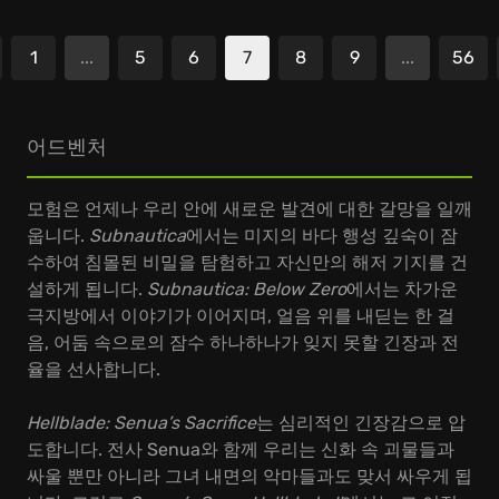
1
...
5
6
7
8
9
...
56
전
어드벤처
모험은 언제나 우리 안에 새로운 발견에 대한 갈망을 일깨
웁니다.
Subnautica
에서는 미지의 바다 행성 깊숙이 잠
수하여 침몰된 비밀을 탐험하고 자신만의 해저 기지를 건
설하게 됩니다.
Subnautica: Below Zero
에서는 차가운
극지방에서 이야기가 이어지며, 얼음 위를 내딛는 한 걸
음, 어둠 속으로의 잠수 하나하나가 잊지 못할 긴장과 전
율을 선사합니다.
Hellblade: Senua’s Sacrifice
는 심리적인 긴장감으로 압
도합니다. 전사 Senua와 함께 우리는 신화 속 괴물들과
싸울 뿐만 아니라 그녀 내면의 악마들과도 맞서 싸우게 됩