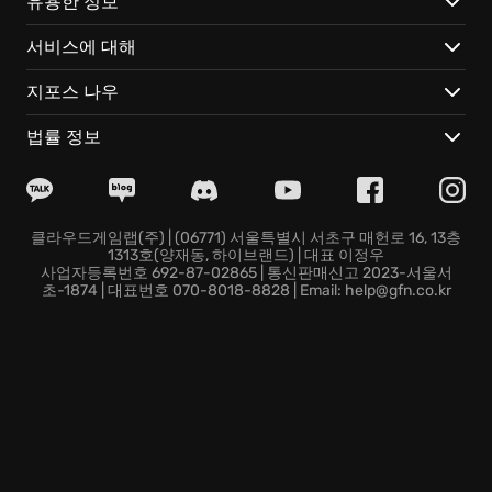
유용한 정보
콘크리트 파편을 날리고, 적을 공중에 띄우는 염력 액션
서비스에 대해
으로 전장의 지배자가 되어보세요.
올디스트 하우스의 기묘한 시프트 현상을 따라 숨겨진 공
지포스 나우
간과 비밀을 탐험하며 불가사의한 진실에 다가가세요.
차원을 넘나드는 강력한 초자연적 존재들과 맞서 싸우며,
법률 정보
잊을 수 없는 긴장감과 스릴을 경험하세요.
Control에서 당신만의 이야기가 시작됩니다! 올디스트 하
우스의 심연 속에서 잠재된 능력을 개방하고, 혼돈을 잠
재울 영웅이 되어보십시오.
클라우드게임랩(주) | (06771) 서울특별시 서초구 매헌로 16, 13층
1313호(양재동, 하이브랜드) | 대표 이정우
사업자등록번호 692-87-02865 | 통신판매신고 2023-서울서
초-1874 | 대표번호 070-8018-8828 | Email: help@gfn.co.kr