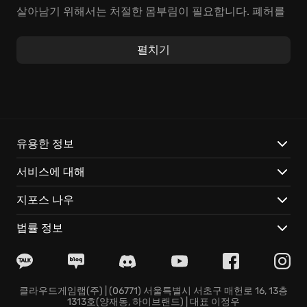
살아남기 위해서는 처절한 몸부림이 필요합니다. 폐허를
탐색하며 생존에 필요한 식량과 물을 찾아 나서고, 끊임
없이 몰려드는 좀비 떼에 맞서 싸울 무기를 확보해야 합
펼치기
니다. 엎친 데 덮친 격으로 굶주림과 갈증, 예측할 수 없는
날씨 변화까지 견뎌내야 하죠. 하지만 무엇보다 경계해야
할 존재는 바로 다른 생존자들, '사람'입니다. 그들과의 관
계 속에서 당신은 어떤 선택을 내리게 될까요?
DayZ의 세계에서는:
유용한 정보
서비스에 대해
광활한 오픈 월드를 탐험하며 예측 불가능한 날씨 변화에
맞서 싸우고, 좀비 아포칼립스 속에서 살아남기 위한 생
지포스 나우
존 본능을 일깨우는 극한의 스릴을 경험할 수 있습니다.
다른 플레이어와의 만남은 때로는 협력으로 이어지기도
법률 정보
하지만, 예측할 수 없는 배신으로 끝나기도 합니다. 이처
럼 롤러코스터 같은 만남 속에서 잊을 수 없는 강렬한 순
간들을 마주하게 될 것입니다.
수많은 장비와 무기를 조합하여 자신만의 생존 전략을 창
클라우드게임랩(주) | (06771) 서울특별시 서초구 매헌로 16, 13층
1313호(양재동, 하이브랜드) | 대표 이정우