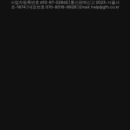
조하고, 멸망한 좀비 세상에서 자신만의 영역을 구축해
사업자등록번호 692-87-02865 | 통신판매신고 2023-서울서
나갈 수 있습니다.
초-1874 | 대표번호 070-8018-8828 | Email: help@gfn.co.kr
지금 바로 DayZ에 접속하여 잠재된 생존 본능을 일깨우
고, 당신만의 영웅 서사를 써내려 가세요. 극한의 현실 속
에서 당신의 생존 능력을 시험할 기회가 지금, DayZ에서
당신을 기다립니다.