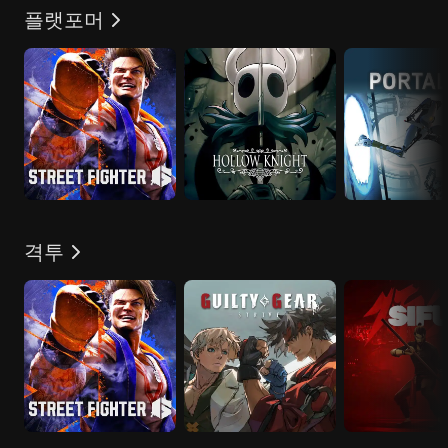
플랫포머
격투