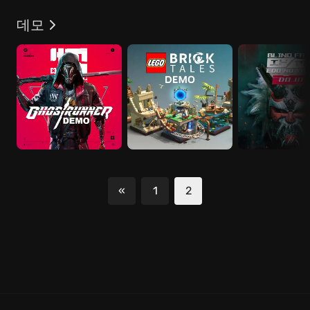
데모
«
1
2
이전