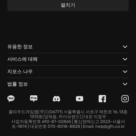
서는 캐시. 낡은 오토바이를 타고 텅스텐이라는 작은 마
펼치기
을을 누비며, 잊혀진 과거의 조각들을 맞춰나가세요. 탄
탄하게 짜여진 스토리는
심장을 쫄깃하게 만드는 한 편의
추리 영화
를 보는 듯한 재미를 선사합니다.
Kathy Rain의 세계는 깊은 여운을 남기는 특별한 매력으
로 가득합니다. 다음 요소들은 당신을 사로잡을 것입니
유용한 정보
다.
서비스에 대해
캐시 레인의 아픔과 성장을 섬세하게 그려낸 감성적인 스
지포스 나우
토리, 그리고 예상치 못한 반전
몽환적인 분위기를 자아내는 사운드트랙과 90년대 특유
법률 정보
의 레트로 감성이 느껴지는 아름다운 픽셀 아트
단순한 퍼즐을 넘어, 진실을 밝히기 위한 캐시의 고뇌와
갈등을 느낄 수 있는 특별한 경험
캐시 레인과 함께 잊혀진 과거를 파헤치고, 진실을 마주
클라우드게임랩(주) | (06771) 서울특별시 서초구 매헌로 16, 13층
1313호(양재동, 하이브랜드) | 대표 이정우
하는 강렬한 여정을 지금 바로 시작하세요! 그녀의 이야
사업자등록번호 692-87-02865 | 통신판매신고 2023-서울서
기는 당신의 마음속 깊은 곳에 오랫동안 기억될 것입니
초-1874 | 대표번호 070-8018-8828 | Email: help@gfn.co.kr
다.