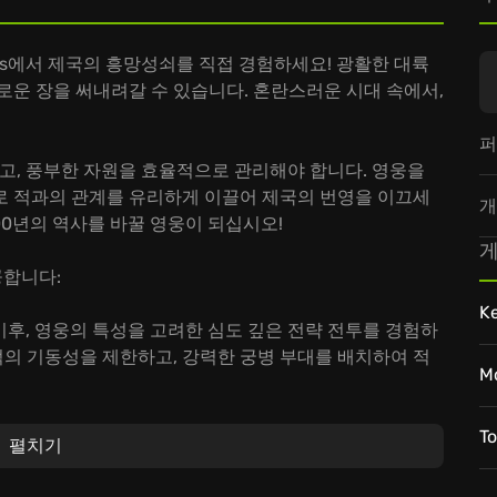
pires에서 제국의 흥망성쇠를 직접 경험하세요! 광활한 대륙
로운 장을 써내려갈 수 있습니다. 혼란스러운 시대 속에서,
퍼
훈련하고, 풍부한 자원을 효율적으로 관리해야 합니다. 영웅을
로 적과의 관계를 유리하게 이끌어 제국의 번영을 이끄세
개
00년의 역사를 바꿀 영웅이 되십시오!
게
제공합니다:
K
, 기후, 영웅의 특성을 고려한 심도 깊은 전략 전투를 경험하
 적의 기동성을 제한하고, 강력한 궁병 부대를 배치하여 적
M
 통해 제국을 건설하고 번영시키세요. 자원 생산량을 늘리
 기술을 연구하는 연구소를 건설하여 제국의 힘을 강화할 수
T
펼치기
 함께 드넓은March of Empires의 세계를 탐험하며,