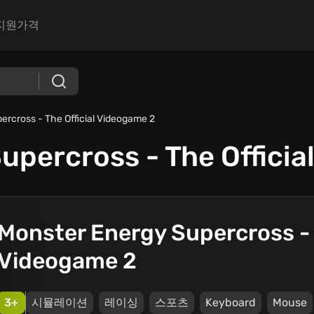
지원
가격
ercross - The Official Videogame 2
upercross - The Officia
Monster Energy Supercross - T
Videogame 2
3+
시뮬레이션
레이싱
스포츠
Keyboard
Mouse