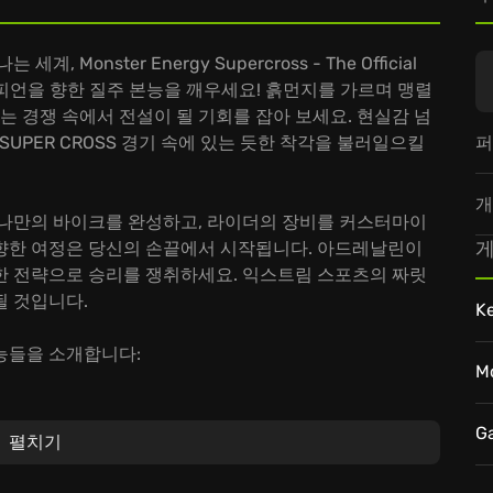
onster Energy Supercross - The Official
 챔피언을 향한 질주 본능을 깨우세요! 흙먼지를 가르며 맹렬
는 경쟁 속에서 전설이 될 기회를 잡아 보세요. 현실감 넘
퍼
SUPER CROSS 경기 속에 있는 듯한 착각을 불러일으킬
개
 나만의 바이크를 완성하고, 라이더의 장비를 커스터마이
게
향한 여정은 당신의 손끝에서 시작됩니다. 아드레날린이
한 전략으로 승리를 쟁취하세요. 익스트림 스포츠의 짜릿
될 것입니다.
K
능들을 소개합니다:
M
적인 코스에서 당신의 한계를 시험하세요!
 시작해 프로 리그를 정복하고 슈퍼스타로 발돋움하세요!
G
펼치기
위한 무궁무진한 커스터마이징 옵션을 경험하세요!
icial Videogame 2에서 꿈꿔왔던 챔피언의 자리에 도전하세요. 지