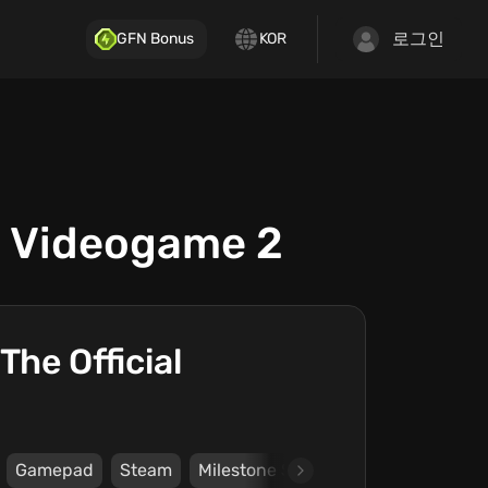
로그인
GFN Bonus
KOR
l Videogame 2
he Official
Gamepad
Steam
Milestone S.r.l.
Milestone S.r.l.