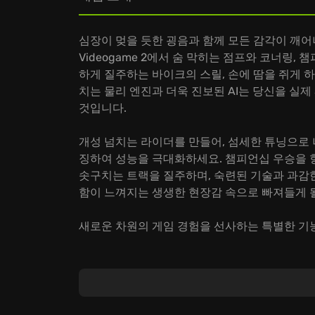
심장이 멎을 듯한 굉음과 함께 모든 감각이 깨어나는 세계, M
Videogame 2에서 숨 막히는 점프와 코너링,
하게 질주하는 바이크의 스릴, 손에 땀을 쥐게 하
치는 물리 엔진과 더욱 진보된 AI는 당신을 실제 
것입니다.
개성 넘치는 라이더를 만들어, 섬세한 튜닝으로
징하여 성능을 극대화하세요. 챔피언십 우승을 
솟구치는 트랙을 질주하며, 숙련된 기술과 과감
함이 느껴지는 생생한 현장감 속으로 빠져들게 
새로운 차원의 게임 경험을 선사하는 특별한 기
실제 트랙을 완벽하게 재현! 더욱 거칠고 도전
커리어 모드, 전설을 향한 여정: 아마추어에서
나만의 스타일을 완성하다: 라이더와 바이크를 
Monster Energy Supercross - The Off