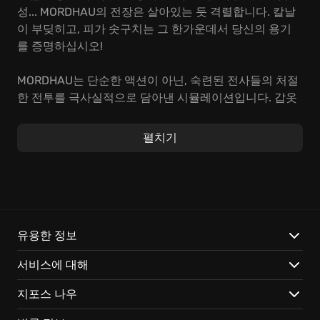
성... MORDHAU의 전장은 살아있는 듯 격렬합니다. 칼날
이 부딪히고, 피가 솟구치는 그 한가운데서 당신의 용기
를 증명하십시오!
MORDHAU는 단순한 액션이 아닌, 숙련된 전사들의 처절
한 전투를 극사실적으로 담아낸 시뮬레이션입니다. 갑옷
의 무게, 무기의 격돌, 찰나의 공방까지 모든 요소가 실제
전투처럼 느껴집니다. 섬세한 조작과 날카로운 전략으로
펼치기
승리를 쟁취하는 쾌감, MORDHAU만이 선사하는 깊이 있
는 전투를 경험하십시오.
독자적인 물리 엔진으로 구현된 극한의 현실감,
MORDHAU에서 묵직하고 광적인 전율을 느껴보십시오.
수백 가지 갑옷과 무기, 외형 조합으로 개성을 뽐내는 나
유용한 정보
만의 전사를 창조하십시오.
서비스에 대해
수십 명이 격돌하는 대규모 공성전, 치밀한 전략과 완벽
한 팀워크로 승리를 거머쥐십시오.
지포스 나우
지금 바로 MORDHAU에 합류하여 전장의 함성을 느껴보