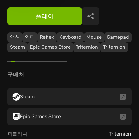
플레이
공유
액션
인디
Reflex
Keyboard
Mouse
Gamepad
Steam
Epic Games Store
Triternion
Triternion
구매처
Steam
Epic Games Store
퍼블리셔
Triternion