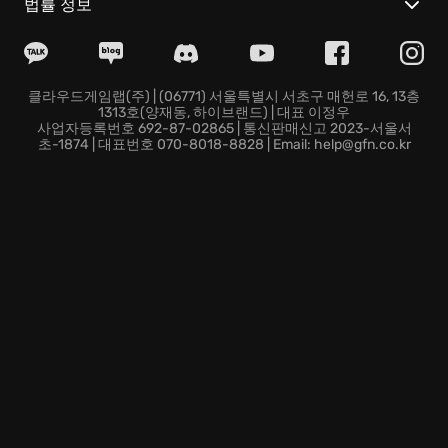
십시오! 당신의 손으로 역사를 써내려갈 기회입니다.
법률 정보
클라우드게임랩(주) | (06771) 서울특별시 서초구 매헌로 16, 13층
1313호(양재동, 하이브랜드) | 대표 이정우
사업자등록번호 692-87-02865 | 통신판매신고 2023-서울서
초-1874 | 대표번호 070-8018-8828 | Email: help@gfn.co.kr