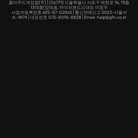
바로 MXGP 2020 - The Official Motocross Videogame
클라우드게임랩(주) | (06771) 서울특별시 서초구 매헌로 16, 13층
1313호(양재동, 하이브랜드) | 대표 이정우
에서 느껴보세요!
사업자등록번호 692-87-02865 | 통신판매신고 2023-서울서
초-1874 | 대표번호 070-8018-8828 | Email: help@gfn.co.kr