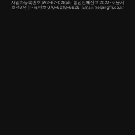
스트리밍 기술로 끊김 없는 플레이 환경을 어디서나 동일
사업자등록번호 692-87-02865 | 통신판매신고 2023-서울서
하게 제공받아 모험에 집중합니다.
초-1874 | 대표번호 070-8018-8828 | Email: help@gfn.co.kr
진행 상황이 실시간으로 동기화되는 클라우드 기반의 플
레이를 통해 장소와 시간을 불문하고 중단했던 지점부터
여정을 매끄럽게 이어가기에 적합합니다.