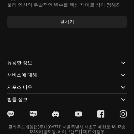
물리 연산의 우발적인 변수를 핵심 재미로 삼아 정해진
길을 따라가는 방식에서 벗어난 자유로운 모험을 구현했
습니다.
펼치기
기상천외한 구조물 사이를 누비며 자신만의 돌파구를 찾
으려면 냉철한 판단력과 기민한 반응 속도가 필요합니다.
아슬아슬하게 난간에 매달리거나 지형지물을 딛고 공중
으로 도약하는 매 순간이 도전의 연속이며, 예상을 빗나
가는 물리 상호작용은 반복되는 과정 속에서도 신선한 자
유용한 정보
극을 유지하게 돕습니다. 단 한 번의 실수로 아래까지 떨
서비스에 대해
어질 수도 있는 위험을 최소화하며 조금씩 정상을 향해
전진할 때 맛보는 성취감은 이 작품이 지닌 차별화된 매
지포스 나우
력입니다.
법률 정보
별도의 대기 시간이나 용량 확보에 구애받지 않고
GeForce NOW를 이용해 PEAK을 즉시 실행하며 정교하
게 구현된 물리 액션을 곧바로 즐길 수 있습니다.
데스크톱이나 스마트폰 등 기기 종류와 상관없이 고품질
클라우드게임랩(주) | (06771) 서울특별시 서초구 매헌로 16, 13층
1313호(양재동, 하이브랜드) | 대표 이정우