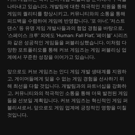
나타내고 있습니다. 개발팀에 대한 적극적인 지원을 통해
게임의 퀄리티를 향상시키고, 커뮤니티와의 소통을 통해
피드백을 수렴하여 게임에 반영합니다. '포 아너', '저스트
댄스' 등 유명 게임 개발사들과의 협업 경험을 바탕으로,
'스페이스 크루' 외에도 'Human: Fall Flat', '페이블' 시리즈
와 같은 성공적인 게임들을 퍼블리싱했습니다. 이처럼 다
양한 포트폴리오를 통해 커브 게임즈는 게임 퍼블리싱 업
계에서 꾸준한 성장을 이어가고 있습니다.
앞으로도 커브 게임즈는 인디 게임 개발 생태계를 지원하
고, 게이머들에게 잊을 수 없는 게임 경험을 선사하기 위
해 최선을 다할 것입니다. 개발팀과의 파트너십을 강화하
고, 커뮤니티와의 적극적인 소통을 통해 더욱 발전된 게임
들을 선보일 계획입니다. 커브 게임즈는 혁신적인 게임 퍼
블리셔로서, 앞으로도 게임 업계에 긍정적인 영향을 미칠
것입니다.