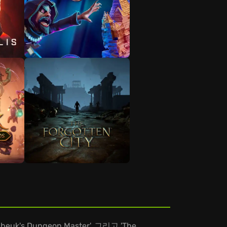
's Dungeon Master', 그리고 'The