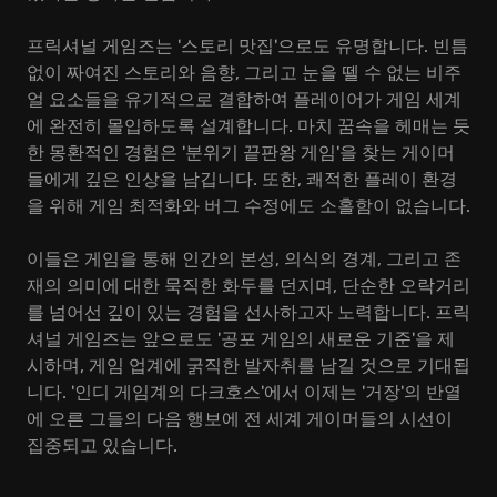
프릭셔널 게임즈는 '스토리 맛집'으로도 유명합니다. 빈틈
없이 짜여진 스토리와 음향, 그리고 눈을 뗄 수 없는 비주
얼 요소들을 유기적으로 결합하여 플레이어가 게임 세계
에 완전히 몰입하도록 설계합니다. 마치 꿈속을 헤매는 듯
한 몽환적인 경험은 '분위기 끝판왕 게임'을 찾는 게이머
들에게 깊은 인상을 남깁니다. 또한, 쾌적한 플레이 환경
을 위해 게임 최적화와 버그 수정에도 소홀함이 없습니다.
이들은 게임을 통해 인간의 본성, 의식의 경계, 그리고 존
재의 의미에 대한 묵직한 화두를 던지며, 단순한 오락거리
를 넘어선 깊이 있는 경험을 선사하고자 노력합니다. 프릭
셔널 게임즈는 앞으로도 '공포 게임의 새로운 기준'을 제
시하며, 게임 업계에 굵직한 발자취를 남길 것으로 기대됩
니다. '인디 게임계의 다크호스'에서 이제는 '거장'의 반열
에 오른 그들의 다음 행보에 전 세계 게이머들의 시선이
집중되고 있습니다.