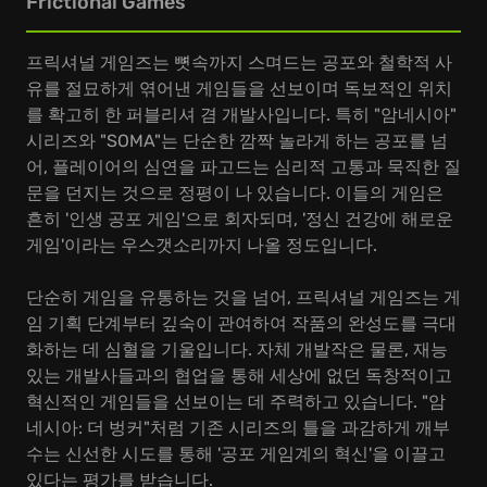
Frictional Games
프릭셔널 게임즈는 뼛속까지 스며드는 공포와 철학적 사
유를 절묘하게 엮어낸 게임들을 선보이며 독보적인 위치
를 확고히 한 퍼블리셔 겸 개발사입니다. 특히 "암네시아"
시리즈와 "SOMA"는 단순한 깜짝 놀라게 하는 공포를 넘
어, 플레이어의 심연을 파고드는 심리적 고통과 묵직한 질
문을 던지는 것으로 정평이 나 있습니다. 이들의 게임은
흔히 '인생 공포 게임'으로 회자되며, '정신 건강에 해로운
게임'이라는 우스갯소리까지 나올 정도입니다.
단순히 게임을 유통하는 것을 넘어, 프릭셔널 게임즈는 게
임 기획 단계부터 깊숙이 관여하여 작품의 완성도를 극대
화하는 데 심혈을 기울입니다. 자체 개발작은 물론, 재능
있는 개발사들과의 협업을 통해 세상에 없던 독창적이고
혁신적인 게임들을 선보이는 데 주력하고 있습니다. "암
네시아: 더 벙커"처럼 기존 시리즈의 틀을 과감하게 깨부
수는 신선한 시도를 통해 '공포 게임계의 혁신'을 이끌고
있다는 평가를 받습니다.