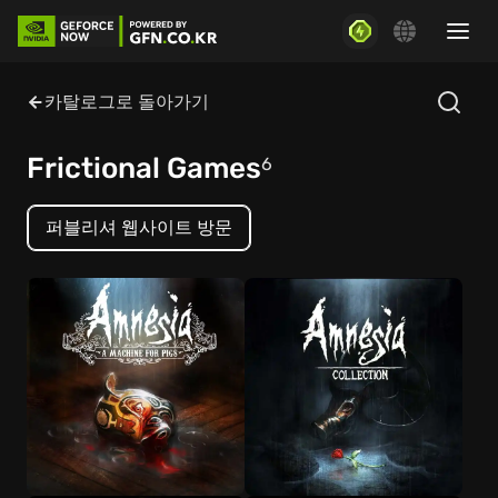
카탈로그로 돌아가기
Frictional Games
6
퍼블리셔 웹사이트 방문