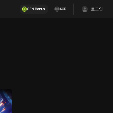
로그인
GFN Bonus
KOR