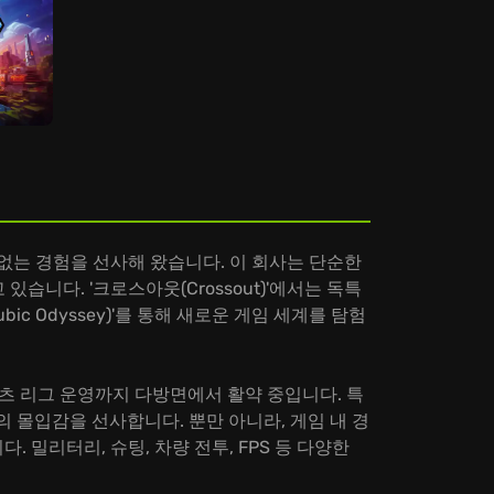
수 없는 경험을 선사해 왔습니다. 이 회사는 단순한
있습니다. '크로스아웃(Crossout)'에서는 독특
 Odyssey)'를 통해 새로운 게임 세계를 탐험
포츠 리그 운영까지 다방면에서 활약 중입니다. 특
강의 몰입감을 선사합니다. 뿐만 아니라, 게임 내 경
밀리터리, 슈팅, 차량 전투, FPS 등 다양한