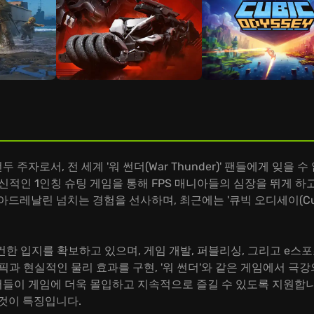
자로서, 전 세계 '워 썬더(War Thunder)' 팬들에게 잊을 
 혁신적인 1인칭 슈팅 게임을 통해 FPS 매니아들의 심장을 뛰게 하고 
레날린 넘치는 경험을 선사하며, 최근에는 '큐빅 오디세이(Cubic
한 입지를 확보하고 있으며, 게임 개발, 퍼블리싱, 그리고 e스
래픽과 현실적인 물리 효과를 구현, '워 썬더'와 같은 게임에서 극
이 게임에 더욱 몰입하고 지속적으로 즐길 수 있도록 지원합니다. 
것이 특징입니다.