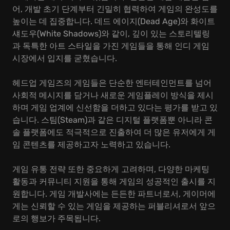
어, 개발 초기 단계부터 긴밀히 협력하여 게임의 완성도를
높이는 데 집중합니다. 데드 에이지(Dead Age)와 화이트
섀도우(White Shadows)와 같이, 깊이 있는 스토리텔링
과 독특한 아트 스타일을 가진 게임들을 통해 인디 게임
시장에서 입지를 굳혔습니다.
헤드업 게임즈의 게임들은 단순한 엔터테인먼트를 넘어
사회적 메시지를 담거나 새로운 게임플레이 방식을 제시
하며 게임 업계에 신선함을 더하고 있다는 평가를 받고 있
습니다. 스팀(Steam)과 같은 디지털 플랫폼뿐 아니라 콘
솔 플랫폼에도 적극적으로 진출하여 더 많은 유저에게 게
임 콘텐츠를 제공하고자 노력하고 있습니다.
게임 유통 전략 또한 중요하게 고려하며, 다양한 마케팅
활동과 커뮤니티 지원을 통해 게임의 성공적인 출시를 지
원합니다. 게임 개발사에는 든든한 파트너로서, 게이머에
게는 신뢰할 수 있는 게임을 제공하는 퍼블리셔로서 앞으
로의 행보가 주목됩니다.