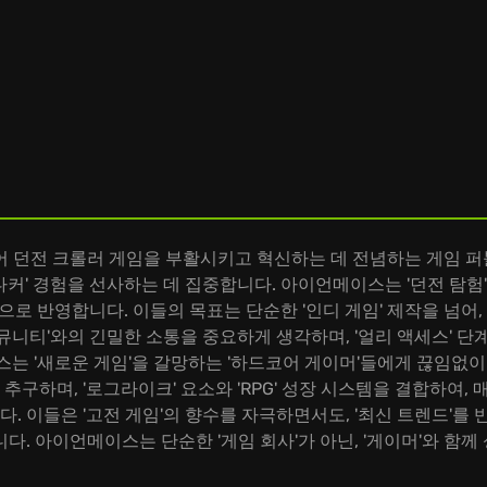
 던전 크롤러 게임을 부활시키고 혁신하는 데 전념하는 게임 퍼
 다커' 경험을 선사하는 데 집중합니다. 아이언메이스는 '던전 탐
으로 반영합니다. 이들의 목표는 단순한 '인디 게임' 제작을 넘어,
뮤니티'와의 긴밀한 소통을 중요하게 생각하며, '얼리 액세스' 
스는 '새로운 게임'을 갈망하는 '하드코어 게이머'들에게 끊임없
화를 추구하며, '로그라이크' 요소와 'RPG' 성장 시스템을 결합하여,
이들은 '고전 게임'의 향수를 자극하면서도, '최신 트렌드'를 반
. 아이언메이스는 단순한 '게임 회사'가 아닌, '게이머'와 함께 