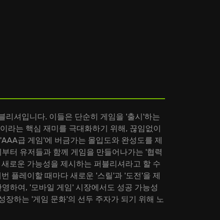
블리셔입니다. 이들은 단순히 게임을 '출시'하는
험'이라는 핵심 재미를 극대화하기 위해, 끊임없이
 'AAA급 게임'에 버금가는 몰입도와 완성도를 제
단계부터 유저들과 함께 게임을 만들어나가는 '협력
이 새로운 가능성을 제시하는 퍼블리셔라고 할 수
 매번 플레이할 때마다 새로운 '스릴'과 '도전'을 제
영하여, '모바일 게임' 시장에서도 성공 가능성
성장하는 '게임 문화'의 선두 주자가 되기 위해 노