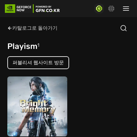
카탈로그로 돌아가기
Playism
1
퍼블리셔 웹사이트 방문