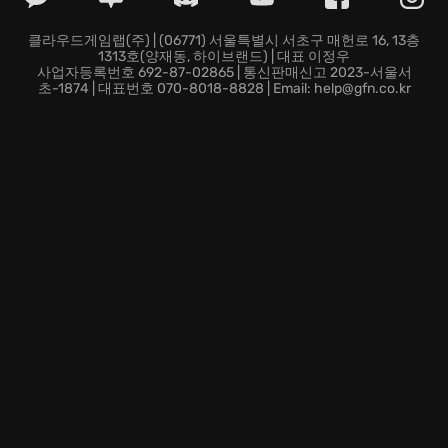
잊지 못할 추억을 만드세요!
더 이상 망설이지 마세요! 지금 RoadCraft에 접속하여,
클라우드게임랩(주) | (06771) 서울특별시 서초구 매헌로 16, 13층
1313호(양재동, 하이브랜드) | 대표 이정우
당신만의 레전드를 시작하세요!
사업자등록번호 692-87-02865 | 통신판매신고 2023-서울서
초-1874 | 대표번호 070-8018-8828 | Email: help@gfn.co.kr