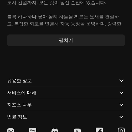
도시 건설까지, 모든 것이 당신 손안에 있습니다.
블록 하나하나 쌓아 올려 하늘을 찌르는 요새를 건설하
고, 복잡한 회로를 연결해 자동 농장을 운영하며, 강력한
몬스터와 짜릿한 전투를 즐기세요. RoadCraft는 단순한
게임이 아닌, 당신의 창의력과 전략적 사고를 시험하는
펼치기
무한한 샌드박스입니다. 자원 관리의 재미는 기본, 깊이
있는 몰입감을 선사합니다.
RoadCraft만의 특별한 매력:
나만의 개성
: 수백 가지 스킨과 액세서리로 나만의 캐릭터
유용한 정보
를 꾸미고, 특별한 능력을 가진 펫과 함께 모험을 떠나세
서비스에 대해
요.
함께하는 재미
: 친구들과 협력하여 거대한 제국을 건설하
지포스 나우
고, 자원 쟁탈전에서 승리하여 최고의 길드로 이름을 떨
치세요.
법률 정보
언제 어디서든
: PC, 모바일, 콘솔! 클라우드 게이밍으로
언제 어디든 접속하여 친구와 함께 건설하고 탐험하며,