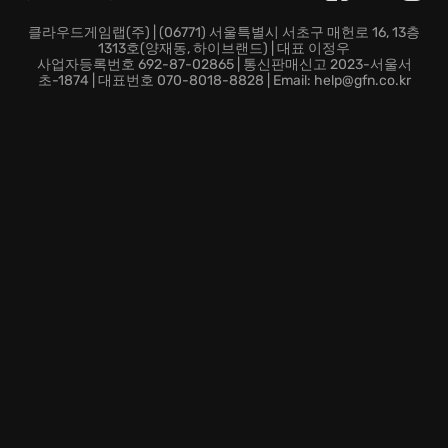
대의 비밀을 파헤치는 짜릿함을. 어떤 유물을 손에 넣느
냐에 따라 덱의
숨겨진 잠재력
이 무한히 펼쳐집니다.
클라우드게임랩(주) | (06771) 서울특별시 서초구 매헌로 16, 13층
1313호(양재동, 하이브랜드) | 대표 이정우
매 순간 새롭게 탄생하는 탑의 구조. 예측 불허의 몬스터
사업자등록번호 692-87-02865 | 통신판매신고 2023-서울서
와 이벤트는 당신의 투지를 불태우고, 덱을
유연하게 조율
초-1874 | 대표번호 070-8018-8828 | Email: help@gfn.co.kr
하여 어떠한 상황에도 능동적으로 대처해야 합니다.
자, 망설이지 마십시오! 지금 바로 Slay the Spire의 세계
로 뛰어들어, 당신의 번뜩이는 지략과 덱 구성 능력을 증
명하고, 영원히 기억될 Spire 정복의 신화를 써내려 가십
시오!