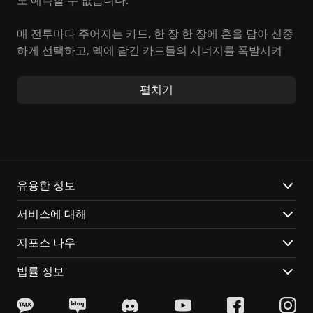
도 예측할 수 없습니다.
매 전투마다 주어지는 카드, 한 장 한 장에 혼을 담아 신중
하게 선택하고, 덱에 담긴 카드들의 시너지를 폭발시켜
적을 섬멸하십시오. 카드 게임 특유의 깊이 있는 전략성
과, 로그라이크가 선사하는 예측불허의 긴장감을 동시에
펼치기
만끽할 수 있습니다. 탑을 오르는 동안 마주하는 각양각
색의 이벤트와 상상 초월의 보상은 매번 새로운 도전을
선사합니다. 덱을
빈틈없이 엮어내는
당신의 능력이 승패
를 좌우할 것입니다.
Slay the Spire는 당신에게 선사합니다:
유용한 정보
서비스에 대해
4인 4색, 저마다 독특한 개성을 지닌 캐릭터들. 그들의 고
유한 카드와 필살기를 자유자재로 구사하며,
나만의 덱
을
지포스 나우
창조하는 기회를. 매번 새로운 캐릭터로 시작할 때마다,
완전히 다른 전략적 접근이 필요합니다.
법률 정보
수백 장에 달하는 카드, 그리고 상상을 초월하는 힘을 지
닌 유물들. 덱을 더욱 강력하게 만들고, 탑 속에 숨겨진 고