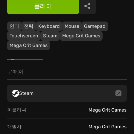
플레이
공유
인디
전략
Keyboard
Mouse
Gamepad
Touchscreen
Steam
Mega Crit Games
Mega Crit Games
구매처
Steam
퍼블리셔
Mega Crit Games
개발사
Mega Crit Games