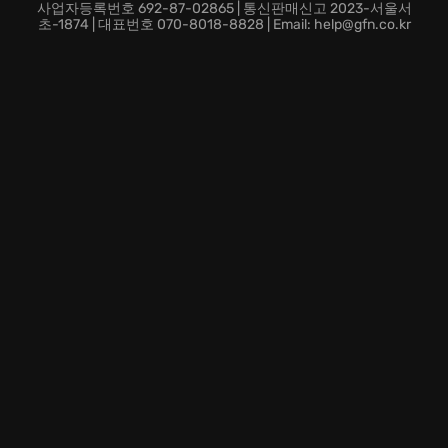
요.
사업자등록번호 692-87-02865 | 통신판매신고 2023-서울서
더 이상 망설이지 마십시오. 지금 Those Who Remain의
초-1874 | 대표번호 070-8018-8828 | Email: help@gfn.co.kr
세계에 발을 들여, 당신의 선택으로 이 어두운 이야기를
완성하십시오! Dormont에서 당신을 기다리는 것은… 공
포, 그 이상입니다.