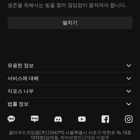
생존을 위해서는 빛을 찾아 끊임없이 움직여야 합니다.
어둠 속에 숨겨진 기이한 존재들을 피하고, 과거의 기억
이 봉인된 수수께끼를 풀어 Dormont의 진실을 밝혀내십
펼치기
시오. 낡은 사진 속 감춰진 메시지, 핏빛으로 물든 일기장
등, 흩어진 단서들은 충격적인 진실을 향해 당신을 이끌
것입니다. 당신의 선택 하나하나가 Dormont의 운명을 결
정짓습니다.
Those Who Remain은 다음과 같은 특징을 지닙니다:
유용한 정보
서비스에 대해
빛을 strategically 사용하여 어둠 속 괴물들을 쫓아내고
생존 가능성을 높이세요. 빛은 단순한 도구가 아닌, 생존
지포스 나우
을 위한 핵심 전략입니다.
단순한 점프 스케어 대신, 서서히 조여오는 심리적 압박
법률 정보
과 예측 불가능한 스토리 전개로 깊은 몰입감을 선사합니
다.
단 하나의 선택이 파멸적인 결과를 초래할 수도 있습니
다. 당신의 도덕성을 시험하는 숨겨진 선택지를 찾아보세
클라우드게임랩(주) | (06771) 서울특별시 서초구 매헌로 16, 13층
1313호(양재동, 하이브랜드) | 대표 이정우