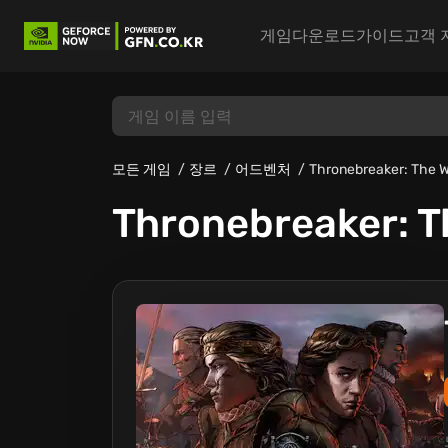
게임
다운로드
가이드
고객 
모든 게임
장르
어드벤처
Thronebreaker: The W
Thronebreaker: T