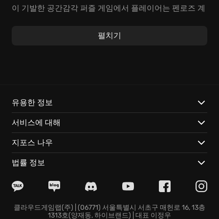
이 기발한 공간감각 퍼즐 게임에서 플레이어는 펜로즈 계
단부터 무한한 풍경까지, 상상하는 모든 것을 맵 위에 펼
쳐나가야 합니다. 과거의 기억을 되찾고 메타버스 같은
펼치기
구조 속에서 세상을 다시 설계하는 여정은 지적인 몰입감
을 선사합니다. 당신의 창의력만이 이 세상의 경계를 확
장할 수 있습니다.
사진을 현실로 덧씌우는 혁신적인 사진 기반 퍼즐 메커니
즘 체험
유용한 정보
복잡하게 얽힌 차원과 환경을 탐험하며 숨겨진 비밀들을
서비스에 대해
해독
클라우드 게이밍으로 언제 어디서든 멈춤 없이 바로 이
지포스 나우
독창적인 세계 접속
법률 정보
클라우드게임랩(주) | (06771) 서울특별시 서초구 매헌로 16, 13층
1313호(양재동, 하이브랜드) | 대표 이정우