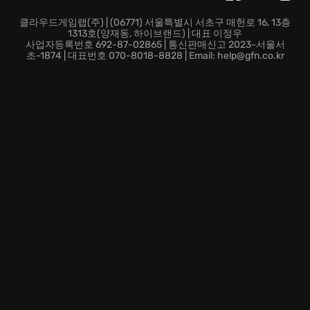
나만의 트럭 제국 건설: 트럭을 업그레이드하고, 드라이
버를 고용하여 회사를 확장하는 재미를 느껴보세요.
클라우드게임랩(주) | (06771) 서울특별시 서초구 매헌로 16, 13층
1313호(양재동, 하이브랜드) | 대표 이정우
American Truck Simulator는 단순한 게임이 아닌, 드넓
사업자등록번호 692-87-02865 | 통신판매신고 2023-서울서
은 미국을 배경으로 펼쳐지는 당신만의 이야기가 될 것입
초-1874 | 대표번호 070-8018-8828 | Email: help@gfn.co.kr
니다. 지금 바로 엔진을 점화하고, 꿈을 향해 달려 보세요!