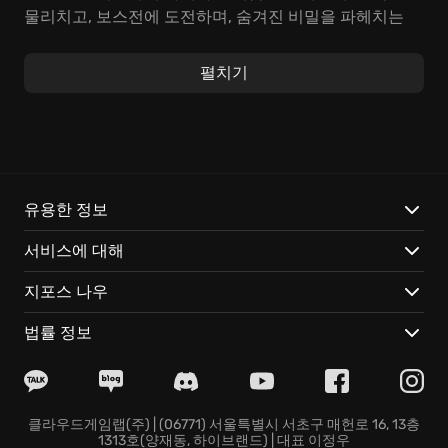
물리치고, 보스전에 도전하며, 숨겨진 비밀을 파헤치는
재미도 놓치지 마세요. 여러 역사적 테마로 구성된 세계
를 자유롭게 넘나들며, 각 월드 고유의 메커니즘, 아이템,
펼치기
적들을 만나볼 수 있습니다. 바이킹 시대부터 해적 시대,
봉건 시대 일본, 우주 경쟁 시대까지, 시간과 공간을 초월
하는 다채로운 모험이 여러분을 기다립니다. 혼자서 플레
이하거나 친구와 함께 즐길 수도 있습니다! 2인 분할 화
면, 최대 4인 온라인 협동 플레이를 지원하며, 언제든 자
유롭게 게임에 참여하고 획득한 아이템과 무기를 그대로
유용한 정보
사용할 수 있습니다. 무기, 방패, 테마 아이템 등 다채로운
서비스에 대해
수집품으로 개성 넘치는 캐릭터를 마음껏 꾸며보세요. 오
직 플레이를 통해 얻은 아이템으로만 캐릭터를 꾸밀 수
지포스 나우
있으며, 추가 결제 요소는 전혀 없습니다. 액션, 탐험, 캐
릭터 커스터마이징의 모든 재미를 Bang-on Balls:
법률 정보
Chronicles 게임 하나로 마음껏 누리며, 특별한 경험을
만들어 보세요!
클라우드게임랩(주) | (06771) 서울특별시 서초구 매헌로 16, 13층
1313호(양재동, 하이브랜드) | 대표 이정우