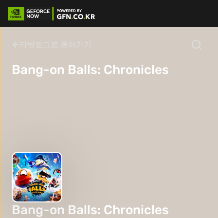
카탈로그로 돌아가기
Bang-on Balls: Chronicles
Bang-on Balls: Chronicles