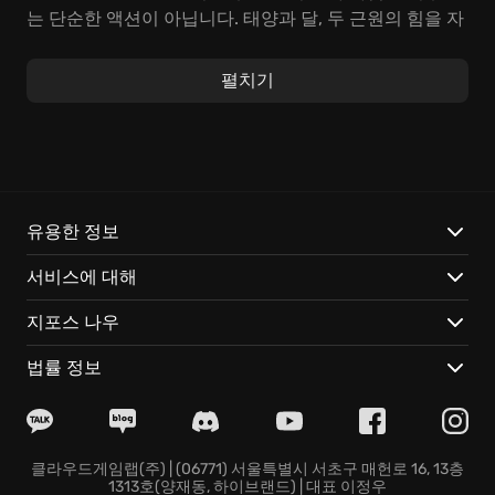
는 단순한 액션이 아닙니다. 태양과 달, 두 근원의 힘을 자
유자재로 활용하고, 적의 약점을 꿰뚫어보는 전략적인 판
단, 그리고 주변 지형지물을 이용하는 센스까지 요구하는
펼치기
고차원적인 싸움입니다. 마치 격렬한 두뇌 스포츠와 같습
니다. 당신의 순발력과 지략이 승패를 가릅니다.
특히 'Batora: Lost Haven'은 클라우드 게이밍을 통해 언
제 어디서든 끊김 없이 플레이할 수 있다는 놀라운 강점
을 지니고 있습니다. 시간과 장소에 제약 없이, 당신이 원
유용한 정보
하는 순간 우주의 운명을 건 모험을 즐길 수 있습니다. 언
서비스에 대해
제 어디서든, 틈새시간을 활용하여 'Batora: Lost
Haven'의 세계에 푹 빠져보세요.
지포스 나우
지금 바로 'Batora: Lost Haven'의 세계로 뛰어들어, 당신
법률 정보
의 선택으로 우주의 미래를 결정하세요! 당신의 손길이
닿는 곳마다, 새로운 희망이 싹틀 것입니다.
클라우드게임랩(주) | (06771) 서울특별시 서초구 매헌로 16, 13층
1313호(양재동, 하이브랜드) | 대표 이정우