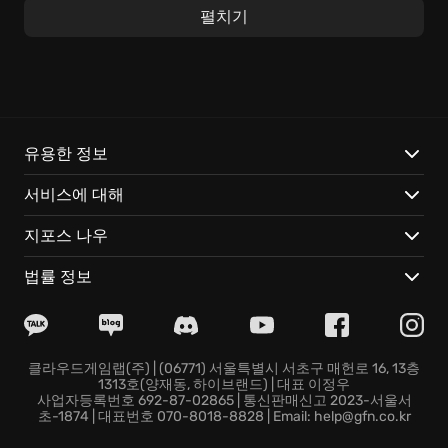
적을 제압하는 쾌감은 'FPS 게임' 팬들을 열광하게 만듭니
펼치기
다.
정교하게 구현된 물리 엔진은 섬세한 움직임과 예측 불가
능한 변수를 만들어내며 현실감을 극대화합니다. '벽뚫
샷'(wallbang)이나, 점프샷(Jump Shot)처럼 '스팀 게임'
Counter-Strike: Source에서 숙련된 플레이어만이 구사
유용한 정보
할 수 있는 고급 기술들은 게임의 깊이를 더합니다.
서비스에 대해
주요 특징:
지포스 나우
다양한 무기 선택: 권총 '글록'(Glock)부터 저격총 'AWP',
법률 정보
돌격소총 'M4A1'까지, 각 무기의 특성을 파악하고 전황에
맞는 최적의 무기를 선택하는 것이 중요합니다.
전략적인 팀플레이: 단순한 '러쉬 B'(Rush B) 전략부터 고
도의 심리전까지, 팀원들과 끊임없이 소통하며 최고의 시
클라우드게임랩(주) | (06771) 서울특별시 서초구 매헌로 16, 13층
1313호(양재동, 하이브랜드) | 대표 이정우
너지를 발휘해야 합니다.
사업자등록번호 692-87-02865 | 통신판매신고 2023-서울서
추억의 맵: Dust2의 롱미팅, Inferno의 바나나, Nuke의
초-1874 | 대표번호 070-8018-8828 | Email: help@gfn.co.kr
환풍구 등, '카스 소스'를 대표하는 맵들은 수많은 명장면