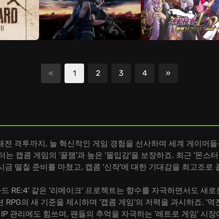
«
1
2
3
4
»
다음
처부터 대전 격투까지, 늘 혁신적인 게임 경험을 선사하며 세계 게이
는 캡콤 게임의 '꿀잼'과 높은 '몰입감'을 보장하죠. 최근 '몬스
시금 떨칠 준비를 마쳤고, 캡콤 '신작'에 대한 기대감을 최고조로
 RE:4' 같은 '리메이크' 프로젝트는 향수를 자극하면서도 새
 RPG의 새 기준을 제시하며 '캡콤 게임'의 저력을 과시하죠. '역전검사
'명작 게임' IP 관리에도 힘쓰며, 팬들의 추억을 자극하는 '레트로 게임'