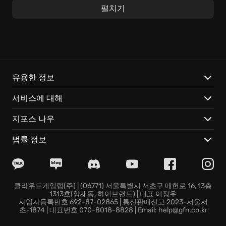
사합니다. 캐릭터 육성의 묘미를 만끽하며 이야기를 진행
펼치기
하세요. 전략 게임 팬들을 사로잡는 깊이 있는 게임플레
이 경험을 선사할 것입니다.
Empire of Angels IV가 제공하는 특별한 경험은 다음과
같습니다:
유용한 정보
개성 넘치는 미소녀 캐릭터들과 함께 펼쳐지는 흥미진진
서비스에 대해
한 스토리 탐험
전략적인 선택이 승패를 가르는 턴 기반 전투 시스템 경
지포스 나우
험!
다양한 스킬 조합과 캐릭터 육성을 통해 나만의 전략 구
법률 정보
축
지금 바로 Empire of Angels IV의 세계에 뛰어들어 천사
들의 이야기를 완성하고, 짜릿한 승리를 쟁취하세요!
클라우드게임랩(주) | (06771) 서울특별시 서초구 매헌로 16, 13층
1313호(양재동, 하이브랜드) | 대표 이정우
사업자등록번호 692-87-02865 | 통신판매신고 2023-서울서
초-1874 | 대표번호 070-8018-8828 | Email: help@gfn.co.kr