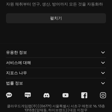
자원 채취부터 연구, 생산, 방어까지 모든 것을 자동화하
세요. 쉴 새 없이 생산 라인을 최적화하고, 규모를 확장하
는 과정 속에서 당신은 최고의 공학 전문가로 거듭날 것
펼치기
입니다. 번뜩이는 상상력을 발휘하여 누구도 흉내 낼 수
없는 자동화 기지를 건설하고, 무한한 가능성을 직접 확
인하세요.
Factorio가 선사하는 특별한 경험:
유용한 정보
제 손으로 일구는 자동화 제국:
손바닥만 한 시작에서, 행
서비스에 대해
성 전체를 덮는 당신만의 제국을 건설하세요.
손끝에서 펼쳐지는 최첨단 기술:
미지의 기술을 연구하고
지포스 나우
잠재력을 최대치로 끌어올려 보세요.
언제 어디서든, 클라우드로 즐기는 자동화:
시간과 장소에
법률 정보
구애받지 않고, 당신의 자동화된 제국을 운영하세요.
Factorio에서 당신의 공학적 재능을 마음껏 발휘하고, 자
동화 제국 건설이라는 전설을 만들어보세요! 지금 바로
시작하십시오!
클라우드게임랩(주) | (06771) 서울특별시 서초구 매헌로 16, 13층
1313호(양재동, 하이브랜드) | 대표 이정우