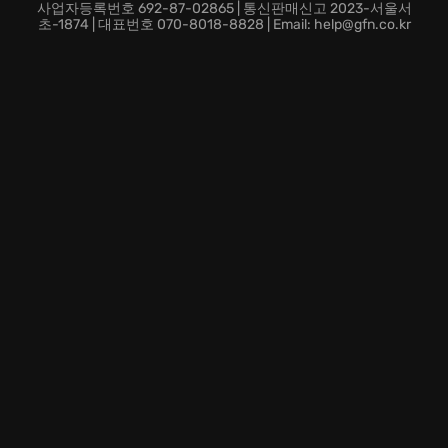
벽한 시너지를 창출하고 승리를 쟁취하세요.
사업자등록번호 692-87-02865 | 통신판매신고 2023-서울서
나만의 영웅, 나만의 전략:
개성 넘치는 영웅들을 육성하
초-1874 | 대표번호 070-8018-8828 | Email: help@gfn.co.kr
고, 스킬 트리를 조합하여 자신만의 독특한 팀을 구성하
세요. 전략은 무궁무진하며, 당신의 창의력이 한계를 뛰
어넘는 팀을 만들어낼 것입니다.
지금 Fort Triumph에 접속하여, 이제껏 경험해보지 못한
짜릿한 전략 전투를 경험하세요! 당신의 손끝에서 탄생하
는 기적, 지금 바로 확인하세요!