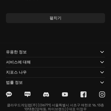
기존 턴 기반 게임의 틀을 깨는 Fort Triumph에서는 주변
환경 자체가 강력한 무기가 됩니다. 바위를 굴려 적들을
펼치기
뭉개거나, 마법으로 좁은 길목을 만들어 적의 이동을 봉
쇄하는 등, 예측 불가능한 변수들을 활용하여 승기를 잡
으세요. 단 한 번의 선택이 전투의 흐름을 완전히 뒤바꿀
수 있습니다. 당신의 번뜩이는 재치와 전략적 사고가 Fort
Triumph 세계를 지배할 것입니다.
유용한 정보
Fort Triumph의 핵심 특징:
서비스에 대해
기상천외한 물리 엔진:
단순한 움직임을 넘어, 지형지물과
지포스 나우
상호작용하며 예상치 못한 결과를 만들어내는 물리 엔진
은 Fort Triumph만의 차별점입니다. 전략적인 위치 선정
법률 정보
과 절묘한 타이밍으로 적을 곤경에 빠뜨리세요.
무한한 전략, 턴 기반 전투:
턴마다 주어지는 선택지 속에
서, 당신의 전략적 사고 능력을 극한까지 시험하세요. 적
의 약점, 지형의 이점, 영웅들의 고유 능력을 활용하여 완
클라우드게임랩(주) | (06771) 서울특별시 서초구 매헌로 16, 13층
1313호(양재동, 하이브랜드) | 대표 이정우