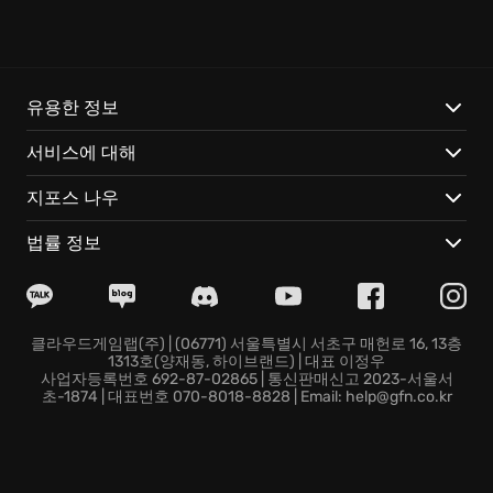
단에 맞서 인류의 미래를 만들어갑니다. 더욱 깊어진 세
계관 탐험을 통해 강렬한 카타나 전투 메카닉을 느껴보세
요. 복잡한 모터바이크 구간이 포함된 비선형 레벨 디자
인과 새로운 모드는 이전 Ghostrunner에서 느꼈던 액션
의 재미를 더합니다. 한층 더 진화하여 상호작용성이 강
유용한 정보
화된 보스전에서는 플레이어가 자유롭게 생존 전략을 구
서비스에 대해
상할 수 있습니다.
지포스 나우
새로운 스킬을 통해 더욱 창의적인 플레이가 가능하며,
Ghostrunner 2 데모는 이전보다 더 높은 접근성으로 누
법률 정보
구든 가장 어려운 전투에 도전할 수 있도록 지원합니다.
하지만 Ghostrunner 2의 적들은 플레이어가 사용하는
스킬에 따라 독특하게 반응하므로, 매번 새로운 도전 과
제를 마주하게 될 것입니다. 완전히 새롭게 디자인된 플
클라우드게임랩(주) | (06771) 서울특별시 서초구 매헌로 16, 13층
1313호(양재동, 하이브랜드) | 대표 이정우
레이어 성장 시스템은 다양한 실험과 맞춤형 게임 플레이
사업자등록번호 692-87-02865 | 통신판매신고 2023-서울서
환경을 제공합니다. 사이버 공간을 장악하고 생존을 위한
초-1874 | 대표번호 070-8018-8828 | Email: help@gfn.co.kr
여정을 지금 바로 시작하세요!