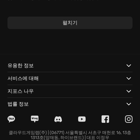
LEAP에서는 마치 하늘을 나는 듯 자유로운 기동성을 활
용하여, 번개처럼 빠른 판단과 전략적인 움직임이 승리의
펼치기
열쇠가 됩니다. 각기 다른 특성과 고유의 스킬을 가진 용
병들을 선택하고, 전술적인 팀워크를 통해 승리를 쟁취하
십시오. LEAP의 심장은 바로 이 '팀 기반의 전략 전투'에
고동치고 있습니다! 숨 쉴 틈 없이 몰아치는 총격전 속에
서 아드레날린이 솟구치는 전율을 느껴보십시오.
유용한 정보
LEAP만의 차별화된 특징은 다음과 같습니다:
서비스에 대해
개성 넘치는 용병들이 펼치는 화려하고 독특한 스킬 액션
지포스 나우
숨 막히는 긴장감이 감도는 다양한 전장에서 벌어지는 치
열한 전투
법률 정보
쾌적한 '클라우드 게이밍' 환경에서 구현되는 부드럽고 몰
입감 넘치는 플레이
지금 바로 LEAP에 뛰어들어, 전설로 기록될 용병이 되어
당신의 이름을 드높이십시오!
클라우드게임랩(주) | (06771) 서울특별시 서초구 매헌로 16, 13층
1313호(양재동, 하이브랜드) | 대표 이정우