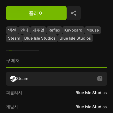
플레이
공유
액션
인디
캐주얼
Reflex
Keyboard
Mouse
Steam
Blue Isle Studios
Blue Isle Studios
구매처
Steam
퍼블리셔
Blue Isle Studios
개발사
Blue Isle Studios