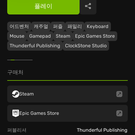
플레이
공유
어드벤처
캐주얼
퍼즐
패밀리
Keyboard
Mouse
Gamepad
Steam
Epic Games Store
Thunderful Publishing
ClockStone Studio
구매처
Steam
Epic Games Store
퍼블리셔
Thunderful Publishing