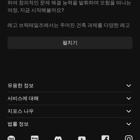
하여 창의적인 문제 해결 능력을 발휘하며 모험을 떠나는
여정, 지금 시작해볼까요?
레고 브릭테일즈에서는 주어진 건축 과제를 다양한 레고
® 부품을 이용해 해결하는 재미가 있습니다. 다리 건설부
터 미지의 구조물 완성까지, 물리 법칙을 고려한 섬세한
펼치기
디자인이 중요합니다. 여러분의 기발한 아이디어가 레고
® 세계를 더욱 풍성하게 만들어 줄 것입니다. 레고 창작
의 세계에서 무한한 가능성을 탐험해 보세요!
이 게임만의 매력적인 요소는 다음과 같습니다:
유용한 정보
상상력 자극
: 창의적인 레고® 모델 제작을 통해 숨겨진
서비스에 대해
건축 실력을 뽐내보세요!
최적화된 게임
: 클라우드 게이밍을 통해 언제 어디서든 끊
지포스 나우
김 없이 즐길 수 있습니다!
다양한 재미
: 풍부한 스토리와 흥미진진한 퍼즐들이 지루
법률 정보
할 틈 없이 게임에 몰입하게 합니다.
레고 브릭테일즈의 매력적인 이야기에 푹 빠져, 잊지 못