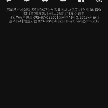
할 추억을 만들어 보세요! 레고 빌딩 경험을 디지털로 즐
길 수 있는 특별한 기회를 놓치지 마세요.
클라우드게임랩(주) | (06771) 서울특별시 서초구 매헌로 16, 13층
1313호(양재동, 하이브랜드) | 대표 이정우
사업자등록번호 692-87-02865 | 통신판매신고 2023-서울서
초-1874 | 대표번호 070-8018-8828 | Email: help@gfn.co.kr