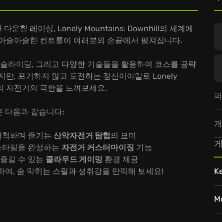
레이싱, Lonely Mountains: Downhill의 세계에
 아슬아슬한 컨트롤이 여러분의 손끝에서 펼쳐집니다.
 슬라이딩, 그리고 다양한 기술들을 활용하여 코스를 공략
만, 포기하지 않고 도전하는 정신이야말로 Lonely
. 산악 자전거의 극한을 느껴보세요.
퍼
매력은 다음과 같습니다:
개
 개척하며 즐기는
산악자전거 탐험
의 묘미
게
 스타일을 완성하는
자전거 커스터마이징
기능
 즐길 수 있는
클라우드 게이밍
환경 제공
l에 도전하여, 숨 막히는 스릴과 성취감을 만끽해 보세요!
K
M