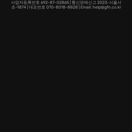
한 세계를 탐험하며, 숨겨진 아이템과 비밀 장소를 발견
사업자등록번호 692-87-02865 | 통신판매신고 2023-서울서
하는 즐거움을 누릴 수 있습니다.
초-1874 | 대표번호 070-8018-8828 | Email: help@gfn.co.kr
지금 바로 Mini Ninjas의 세계에 합류하여, 작지만 용감한
닌자들과 함께 잊을 수 없는 모험을 시작해보세요! 작은
영웅들의 활약에 여러분도 감동받을 것입니다. 잠재력을
발휘하여 악의 세력에 맞서 싸우며 진정한 닌자의 길을
걸어보세요. 지금 바로 어둠을 헤치고 나아가세요!