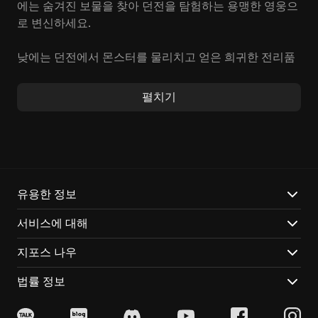
에는 숨겨진 보물을 찾아 던전을 탐험하는 용맹한 영웅으
로 변신하세요.
낮에는 던전에서 몬스터를 물리치고 얻은 희귀한 전리품
을 팔아 상점을 번성시키고, 밤에는 용사로서 던전 가장
깊숙한 곳에서 강력한 보스 몬스터와 목숨을 건 전투를
펼치기
벌여야 합니다. 이 게임의 진정한 매력은 전혀 다른 두 세
계, 즉
던전 탐험
과
상점 운영
을 동시에 즐기는 데 있습니
다. 변화무쌍한 던전을 탐험하며, 잊을 수 없는 영웅담을
만들어 보세요!
이 게임을 놓쳐서는 안 될 세 가지 이유:
유용한 정보
서비스에 대해
다양한 무기로 던전을 공략하세요! 묵직한 망치, 날렵한
단검, 신비로운 활... 각 무기의 고유한 움직임과 효과를
지포스 나우
활용하여 적들을 제압하고, 숨겨진 연계기를 발견하는 재
미를 느껴보세요!
법률 정보
꿈꿔왔던 나만의 상점을 현실로! 낡은 나무 간판을 번쩍
이는 황금 간판으로 교체하고, 희귀한 아이템으로 가득