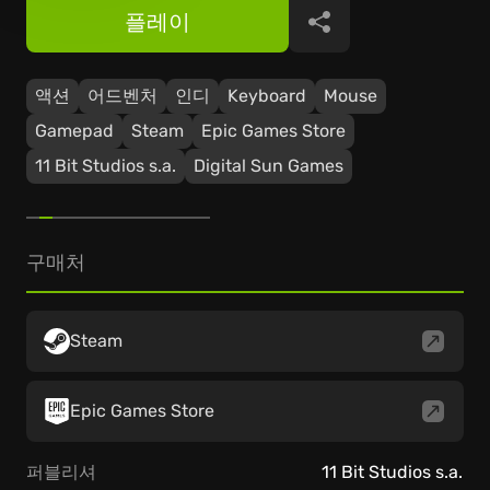
플레이
공유
액션
어드벤처
인디
Keyboard
Mouse
Gamepad
Steam
Epic Games Store
11 Bit Studios s.a.
Digital Sun Games
구매처
Steam
Epic Games Store
퍼블리셔
11 Bit Studios s.a.