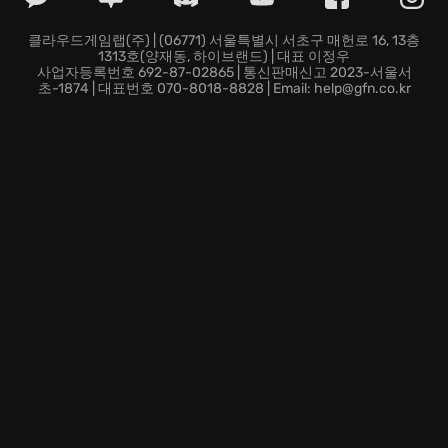
찬 진열대를 보며 흐뭇해하는 상상을 현실로 만드세요!
새로운 상인을 마을로 불러들여 더욱 특별하고 강력한 아
클라우드게임랩(주) | (06771) 서울특별시 서초구 매헌로 16, 13층
1313호(양재동, 하이브랜드) | 대표 이정우
이템을 획득할 기회를 잡으세요.
사업자등록번호 692-87-02865 | 통신판매신고 2023-서울서
고대 던전에 숨겨진 비밀을 파헤치는 스릴 넘치는 여정:
초-1874 | 대표번호 070-8018-8828 | Email: help@gfn.co.kr
던전 곳곳에는 상상조차 할 수 없는 반전과 비밀, 그리고
전설로만 전해지는 강력한 보스 몬스터들이 당신을 기다
립니다. 용감하게 모든 비밀을 밝혀내고 무사히 귀환할
수 있을까요?
상점 주인이자 영웅이 되어, 린도 마을의 전설을 직접 써
내려 가세요! 지금 바로 특별한 여정을 시작하세요!