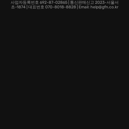
더 이상 망설이지 마십시오. 지금 바로
사업자등록번호 692-87-02865 | 통신판매신고 2023-서울서
MOTHERGUNSHIP에 탑승하여 당신의 용기를 증명하고
초-1874 | 대표번호 070-8018-8828 | Email: help@gfn.co.kr
인류를 구원할 영웅이 되세요! 당신의 손에 인류의 미래
가 달려 있습니다.