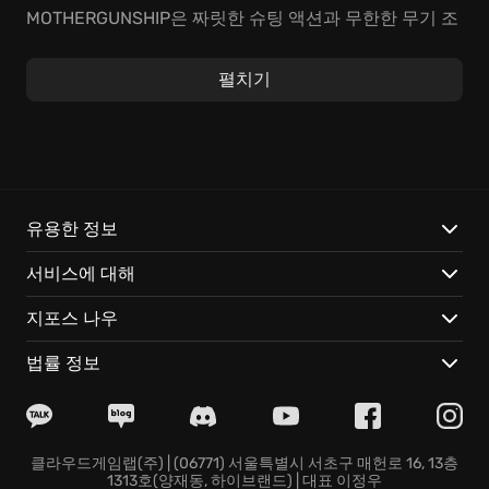
MOTHERGUNSHIP은 짜릿한 슈팅 액션과 무한한 무기 조
합을 경험할 수 있는 게임입니다. 상상 그 이상의 무기를
직접 만들고, 쏟아지는 적들을 쓸어 담으며 최고의 쾌감
펼치기
을 느껴보세요. 로그라이크(ROGUELIKE) 스타일의 스테
이지는 매번 새로운 도전을 선사하며 당신의 한계를 시험
합니다.
MOTHERGUNSHIP의 특별한 매력:
유용한 정보
궁극의 무기 제작:
레이저, 유탄 발사기, 전기톱 등 수백 가
서비스에 대해
지 부품을 조합해 ‘4연장 전기톱 런처’ 같은 무기를 만들
고, 최적의
화력 집중
전략을 펼치세요.
지포스 나우
압도적인 보스 전투:
화면을 가득 채우는 거대 보스 '심판
자', '파괴자'의 패턴을 파악하고 약점을 공략하며, 극한의
법률 정보
생존 본능
을 일깨우세요.
예측불허의 재미:
자동 생성 맵, 무작위 몬스터, 숨겨진 방
등, 매번
흥미진진한 플레이
를 경험하며 지루할 틈 없이
즐기세요.
클라우드게임랩(주) | (06771) 서울특별시 서초구 매헌로 16, 13층
1313호(양재동, 하이브랜드) | 대표 이정우